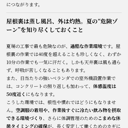
につながります。
屋根裏は蒸し風呂、外は灼熱。夏の“危険ゾ
ーン”を知り尽くしておくこと
夏場の工事で最も危険なのが、
過酷な作業環境
です。屋
根裏の作業では40度を超えることも珍しくなく、わずか
10分の作業でも一気に汗だく。しかも天井裏は風も通ら
ず、呼吸が苦しくなることもあります。
また、日当たりの強いベランダでの室外機設置作業で
は、コンクリートの照り返しも加わって、
体感温度は
50度近く
にもなります。
こうした環境では、根性や慣れではどうにもなりませ
ん。
空調服の着用や、作業後すぐに冷たい飲み物を摂取
できる環境づくり
、さらに体調管理のための
こまめな休
憩タイミングの確保
が、長く安定して働くためのカギに