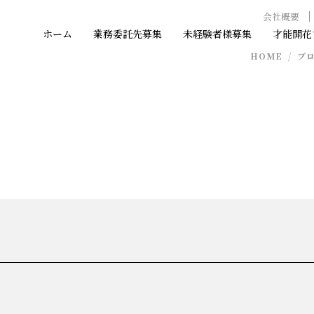
会社概要
り付け工事の業務委託可能な協力業者・協力会社様募集!!
ホーム
業務委託先募集
未経験者様募集
才能開花
HOME
/
ブ